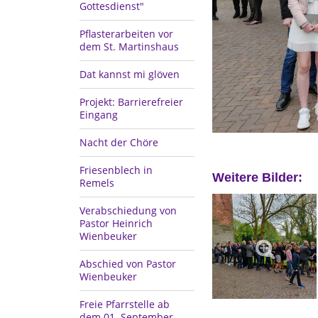
Gottesdienst"
Pflasterarbeiten vor
dem St. Martinshaus
Dat kannst mi glöven
Projekt: Barrierefreier
Eingang
Nacht der Chöre
Friesenblech in
Weitere Bilder:
Remels
Verabschiedung von
Pastor Heinrich
Wienbeuker
Abschied von Pastor
Wienbeuker
Freie Pfarrstelle ab
dem 01. September