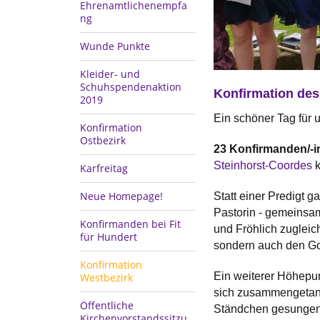
Ehrenamtlichenempfa
ng
Wunde Punkte
Kleider- und
Schuhspendenaktion
Konfirmation des
2019
Ein schöner Tag für
Konfirmation
Ostbezirk
23 Konfirmanden/-
Steinhorst-Coordes
k
Karfreitag
Neue Homepage!
Statt einer Predigt 
Pastorin - gemeinsam
Konfirmanden bei Fit
und Fröhlich zugleic
für Hundert
sondern auch den Got
Konfirmation
Ein weiterer Höhepu
Westbezirk
sich zusammengetan 
Öffentliche
Ständchen gesunge
Kirchenvorstandssitzu