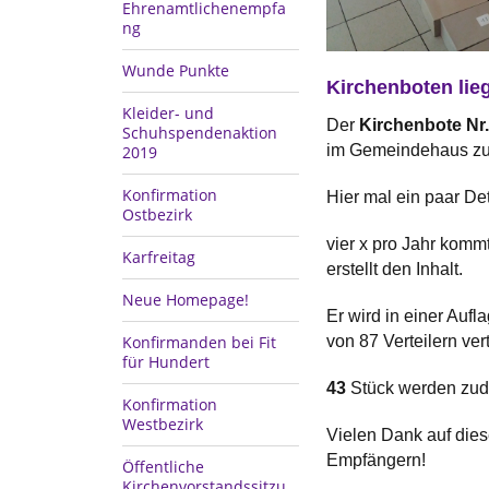
Ehrenamtlichenempfa
ng
Wunde Punkte
Kirchenboten lieg
Kleider- und
Der
Kirchenbote Nr
Schuhspendenaktion
im Gemeindehaus zur
2019
Konfirmation
Hier mal ein paar Det
Ostbezirk
vier x pro Jahr komm
Karfreitag
erstellt den Inhalt.
Neue Homepage!
Er wird in einer Aufl
von 87 Verteilern verte
Konfirmanden bei Fit
für Hundert
43
Stück werden zud
Konfirmation
Westbezirk
Vielen Dank auf dies
Empfängern!
Öffentliche
Kirchenvorstandssitzu