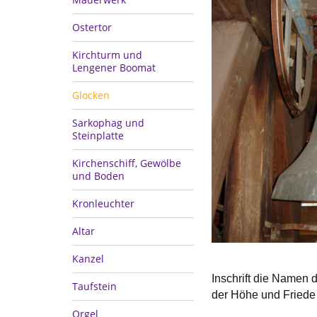
Ostertor
Kirchturm und
Lengener Boomat
Glocken
Sarkophag und
Steinplatte
Kirchenschiff, Gewölbe
und Boden
Kronleuchter
Altar
Kanzel
Inschrift die Namen 
Taufstein
der Höhe und Friede
Orgel