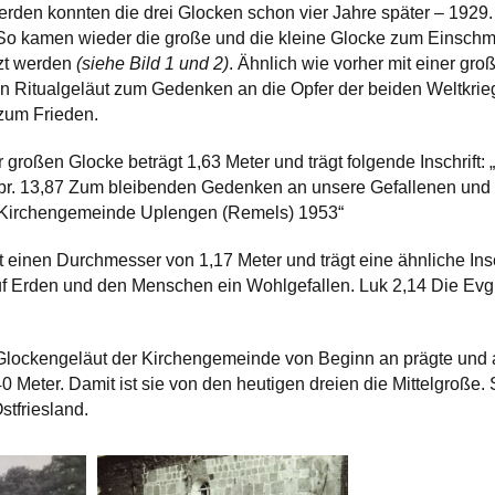
erden konnten die drei Glocken schon vier Jahre später – 1929. 
 So kamen wieder die große und die kleine Glocke zum Einschm
tzt werden
(siehe Bild 1 und 2)
. Ähnlich wie vorher mit einer gr
n Ritualgeläut zum Gedenken an die Opfer der beiden Weltkri
zum Frieden.
großen Glocke beträgt 1,63 Meter und trägt folgende Inschrift:
ebr. 13,87 Zum bleibenden Gedenken an unsere Gefallenen un
. Kirchengemeinde Uplengen (Remels) 1953“
 einen Durchmesser von 1,17 Meter und trägt eine ähnliche Insch
f Erden und den Menschen ein Wohlgefallen. Luk 2,14 Die Evg
 Glockengeläut der Kirchengemeinde von Beginn an prägte und 
Meter. Damit ist sie von den heutigen dreien die Mittelgroße. Si
stfriesland.