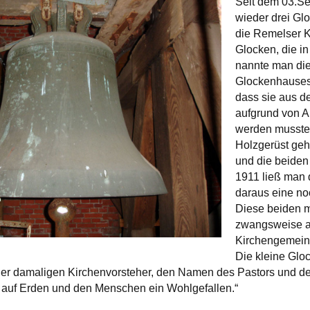
Seit dem 03.Se
wieder drei Glo
die Remelser K
Glocken, die i
nannte man die
Glockenhauses 
dass sie aus d
aufgrund von A
werden musste,
Holzgerüst geh
und die beiden
1911 ließ man 
daraus eine no
Diese beiden mu
zwangsweise a
Kirchengemeind
Die kleine Glo
der damaligen Kirchenvorsteher, den Namen des Pastors und den
 auf Erden und den Menschen ein Wohlgefallen.“