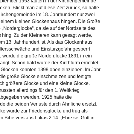
ptember 1953 läuten in der Kirchengemeinde
cken. Blickt man auf diese Zeit zurück, so hatte
irchengemeinde im 18. Jahrhundert nur zwei
n einem kleinen Glockenhaus hingen. Die Große
 „Norderglocke“, da sie auf der Nordseite des
hing. Zu der Kleineren kann gesagt werde,
em 13. Jahrhundert ist. Als das Glockenhaus
ltersschwäche und Einsturzgefahr gesperrt
 wurde die große Norderglocke 1891 in ein
ängt. Schon bald wurde der Kirchturm errichtet
 Glocken konnten 1898 oben einziehen. Im Jahr
die große Glocke einschmelzen und fertigte
ch größere Glocke und eine kleine Glocke.
ssten allerdings für den 1. Weltkrieg
bgegeben werden. 1925 hatte die
e die beiden Verluste durch Ähnliche ersetzt.
cke wurde zur Friedensglocke und trug als
 Bibelvers aus Lukas 2,14: „Ehre sei Gott in