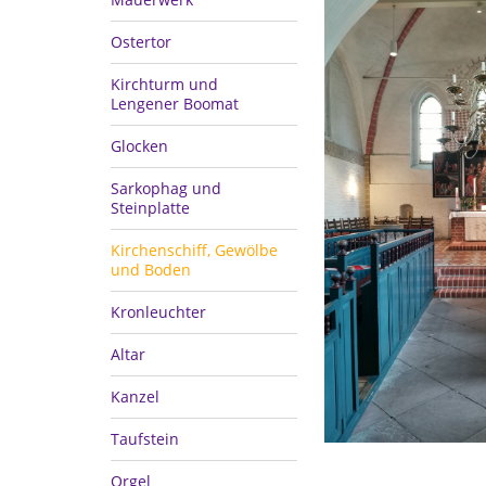
Ostertor
Kirchturm und
Lengener Boomat
Glocken
Sarkophag und
Steinplatte
Kirchenschiff, Gewölbe
und Boden
Kronleuchter
Altar
Kanzel
Taufstein
Orgel