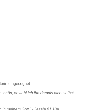
torin eingesegnet
 schön, obwohl ich ihn damals nicht selbst
ch in meinem Gott." - Jesaja 61,10a